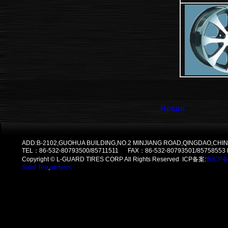
Return
ADD:B-2102,GUOHUA BUILDING,NO.2 MINJIANG ROAD,QINGDAO,CHIN
TEL：86-532-80793500/85711511 FAX：86-532-80793501/85758553
Copyright © L-GUARD TIRES CORP All Rights Reserved ICP备案:
鲁ICP备
Solid Tire
,
otr tyres