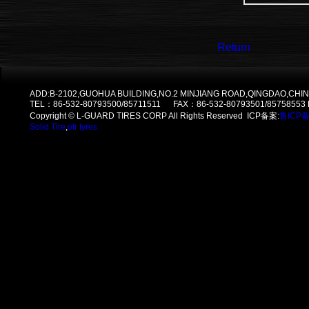
Return
ADD:B-2102,GUOHUA BUILDING,NO.2 MINJIANG ROAD,QINGDAO,CHIN
TEL：86-532-80793500/85711511 FAX：86-532-80793501/85758553
Copyright © L-GUARD TIRES CORP All Rights Reserved ICP备案:
鲁ICP备
Solid Tire
,
otr tyres