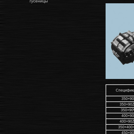
гусеницы
Специфик
350×90
350×90Z
350×9
400×90
400×90Z
350×400
450×90